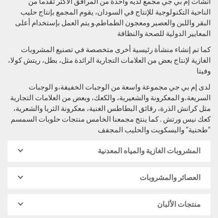
أنشأت إم بي جي مجمع لديه واحدة من المرافق الأكثر تقدما من
الناحية التكنولوجية للإنتاج في السودان، يقوم المجمع بإنتاج حليب
البقر واللبن والعصير ومعجون الطماطم.و يتم العمل بإستخدام أعلى
المعايير الدولية للصحة والنظافة
كما تم إنشاء منشأة رئيسية أخرى متخصصة في تصنيع المشروبات
الغازية لإنتاج بعض من العلامات التجارية الرائدة مثل، بطل، ريتش كولا،
وفيتا
لدى إم بي جي مجموعة واسعة من الوجبات الخفيفة،و الوجبات
السريعة،و المعكرونة والشعيرية، والكعك، وبعض من العلامات التجارية
مثل كرانش الذرة، رقائق البطاطس الغنية، معكرونة الثريا والشعرية،
كعك نيس ورتش . كما ينتج مجمعنا الخامس منتجات حلويات السمسم
“طحنية” والبسكويت والحليب المجفف
المشروبات الغازية والمياه المعدنية
العصائر والمشروبات
منتجات الألبان