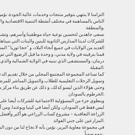
التزامنا لا ينتهي بتوفير منتجات وخدمات عالية الجودة. نؤ
الناس بالمساهمة في مختلف أنشطة التنمية الاقتصادية وا
والمنطقة.
نسعى جاهدين لتحسين نوعية حياة موظفينا وأسرهم، وتشمل
للشركات لدينا المدارس الثانوية للبنين والبنات التي بنيناها،
العديد من الولايات في جميع أنحاء البلاد، و “حجا ثوريا ” 
قمنا بترقيته في ولاية مدني، و وحدة ما قبل الرضيع التي ت
درمان، والمستشفى الذي نبنيه في الولاية الشمالية والذي س
المقبلة.
كما تساعد المجموعة المجتمع المحلي من خلال تقديم الدعم 
وتمويل الرحلات التعليمية للطلاب والتمويل المباشر للمر
وحتى هؤلاء الذين ليسو كذلك، و ذلك عن طريق بناء مركز مع
الخرطوم بالسودان.
وينطوي جزء من المسؤولية الاجتماعية للشركات أيضا على ا
ليس فقط في السودان، ولكن أيضا في كينيا ويوغندا. ومن أك
الزراعة التعاقدية – مشروع كساب الزراعي هو أكبر وأفضل
المزارعين على جني الفوائد.
في مجموعة معاوية البرير، نؤمن بأنه لا نجاح لنا من دون ال
ننمو سوياً .