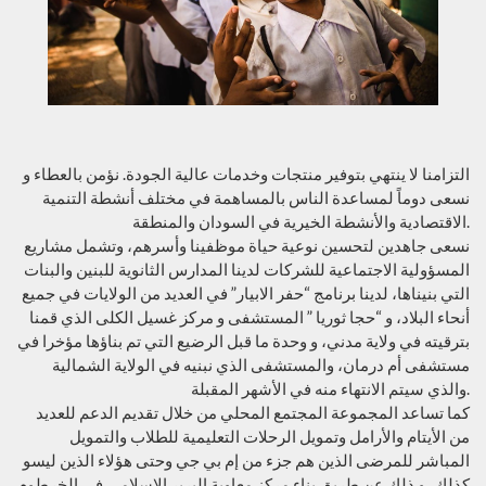
التزامنا لا ينتهي بتوفير منتجات وخدمات عالية الجودة. نؤمن بالعطاء و
نسعى دوماً لمساعدة الناس بالمساهمة في مختلف أنشطة التنمية
الاقتصادية والأنشطة الخيرية في السودان والمنطقة.
نسعى جاهدين لتحسين نوعية حياة موظفينا وأسرهم، وتشمل مشاريع
المسؤولية الاجتماعية للشركات لدينا المدارس الثانوية للبنين والبنات
التي بنيناها، لدينا برنامج “حفر الابيار” في العديد من الولايات في جميع
أنحاء البلاد، و “حجا ثوريا ” المستشفى و مركز غسيل الكلى الذي قمنا
بترقيته في ولاية مدني، و وحدة ما قبل الرضيع التي تم بناؤها مؤخرا في
مستشفى أم درمان، والمستشفى الذي نبنيه في الولاية الشمالية
والذي سيتم الانتهاء منه في الأشهر المقبلة.
كما تساعد المجموعة المجتمع المحلي من خلال تقديم الدعم للعديد
من الأيتام والأرامل وتمويل الرحلات التعليمية للطلاب والتمويل
المباشر للمرضى الذين هم جزء من إم بي جي وحتى هؤلاء الذين ليسو
كذلك، و ذلك عن طريق بناء مركز معاوية إلبرير الإسلامي في الخرطوم